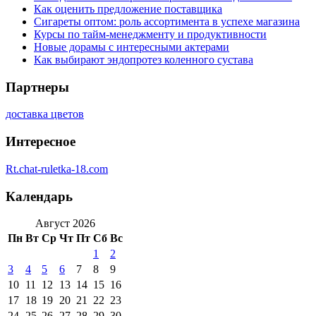
Как оценить предложение поставщика
Сигареты оптом: роль ассортимента в успехе магазина
Курсы по тайм-менеджменту и продуктивности
Новые дорамы с интересными актерами
Как выбирают эндопротез коленного сустава
Партнеры
доставка цветов
Интересное
Rt.chat-ruletka-18.com
Календарь
Август 2026
Пн
Вт
Ср
Чт
Пт
Сб
Вс
1
2
3
4
5
6
7
8
9
10
11
12
13
14
15
16
17
18
19
20
21
22
23
24
25
26
27
28
29
30