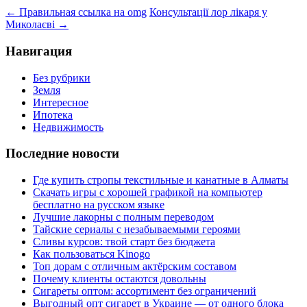
←
Правильная ссылка на omg
Консультації лор лікаря у
Миколаєві
→
Навигация
Без рубрики
Земля
Интересное
Ипотека
Недвижимость
Последние новости
Где купить стропы текстильные и канатные в Алматы
Скачать игры с хорошей графикой на компьютер
бесплатно на русском языке
Лучшие лакорны с полным переводом
Тайские сериалы с незабываемыми героями
Сливы курсов: твой старт без бюджета
Как пользоваться Kinogo
Топ дорам с отличным актёрским составом
Почему клиенты остаются довольны
Сигареты оптом: ассортимент без ограничений
Выгодный опт сигарет в Украине — от одного блока