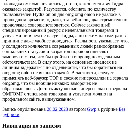
площадка омг омг появилась до того, как знаменитая Гидра
оказалась закрытой. Разумеется, обогнать по количеству
пользователей Hydra onion для omg omg onion не удалось в
прошедшем времени, однако, эта веб-площадка стремительно
продолжала совершенствоваться. Сейчас заявленный
специализированный ресурс с нелегальными товарами и
услугами ни в чем не пасует Гидра, а по неким параметрам в
принципе даже удобнее доводится. Реальность указывает, что,
у солидного количества современных людей разнообразных
социальных статусов и возрастов порою всплывают
заморочки с тем, что бы пройти на omgomg по отдельным
обстоятельствам. В силу этого, на основных нюансах не
лишним задержаться по отдельности, что бы обратиться на
omg omg onion не вышло задачей. В частности, следует
применять веб-браузер ТОР и свежие гиперссылки на зеркала
omgomg, что бы вообще никаких заморочек не
образовывалось. Достать актуальные гиперссылки на зеркала
ОМГОМГ с теневыми товарами и услугами можно на
профильном сайте, вышеуказанном.
Запись опубликована
28.02.2023
автором
Gwp
в рубрике
Без
рубрики
.
Навигация по записям