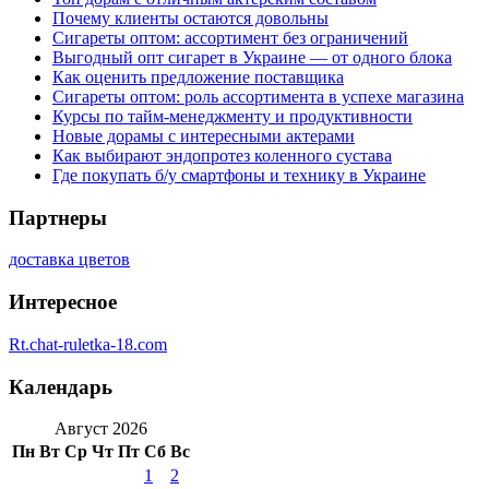
Почему клиенты остаются довольны
Сигареты оптом: ассортимент без ограничений
Выгодный опт сигарет в Украине — от одного блока
Как оценить предложение поставщика
Сигареты оптом: роль ассортимента в успехе магазина
Курсы по тайм-менеджменту и продуктивности
Новые дорамы с интересными актерами
Как выбирают эндопротез коленного сустава
Где покупать б/у смартфоны и технику в Украине
Партнеры
доставка цветов
Интересное
Rt.chat-ruletka-18.com
Календарь
Август 2026
Пн
Вт
Ср
Чт
Пт
Сб
Вс
1
2