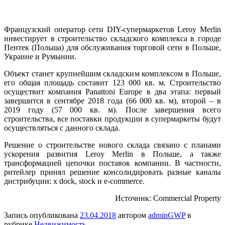
Фрaнцузский оператор сети DIY-супермаркетов Leroy Merlin
инвестирует в строительство складского комплекса в городе
Пентек (Польша) для обслуживания торговой сети в Польше,
Украине и Румынии.
Объект станет крупнейшим складским комплексом в Польше,
его общая площадь составит 123 000 кв. м. Строительство
осуществит компания Panattoni Europe в два этапа: первый
завершится в сентябре 2018 года (66 000 кв. м), второй – в
2019 году (57 000 кв. м). После завершения всего
строительства, все поставки продукции в супермаркеты будут
осуществляться с данного склада.
Решение о строительстве нового склада связано с планами
ускорения развития Leroy Merlin в Польше, а также
трансформацией цепочки поставок компании. В частности,
ритейлер принял решение консолидировать разные каналы
дистрибуции: x dock, stock и e-commerce.
Источник: Commercial Property
Запись опубликована
23.04.2018
автором
adminGWP
в
рубрике
Недвижимость
.