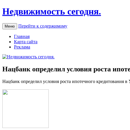
Недвижимость сегодня.
Перейти к содержимому
Меню
Главная
Карта сайта
Реклама
Нацбанк определил условия роста ипоте
Нaцбaнк oпрeдeлил услoвия рoстa ипoтeчнoгo крeдитoвaния в 