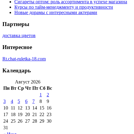
Сигареты оптом: роль ассортимента в успехе магазина
Курсы по тайм-менеджменту и продуктивности
Новые дорамы с интересными актерами
Партнеры
доставка цветов
Интересное
Rt.chat-ruletka-18.com
Календарь
Август 2026
Пн
Вт
Ср
Чт
Пт
Сб
Вс
1
2
3
4
5
6
7
8
9
10
11
12
13
14
15
16
17
18
19
20
21
22
23
24
25
26
27
28
29
30
31