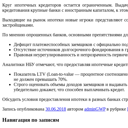
Круг ипотечных кредиторов остается ограниченным. Выдач
кредитования крупные банки с иностранным капиталом, к этом
Выходящие на рынок ипотеки новые игроки представляют со
застройщиками.
По мнению опрошенных банков, основными препятствиями для 
Дефицит платежеспособных заемщиков с официально по
Отсутствие источников долгосрочного фондирования в г
Правовая неурегулированность и непрозрачность первич
Аналитики НБУ отмечают, что предоставляя ипотечные кредиты
Показатель LTV (Loan-to-value — процентное соотношен
не должен превышать 70%.
Строго оценивать объемы доходов заемщиков и выдавать к
убедительно докажет, что способен выплачивать кредит.
Обсудить условия предоставления ипотеки в разных банках с
Запись опубликована
30.06.2018
автором
adminGWP
в рубрике
Навигация по записям