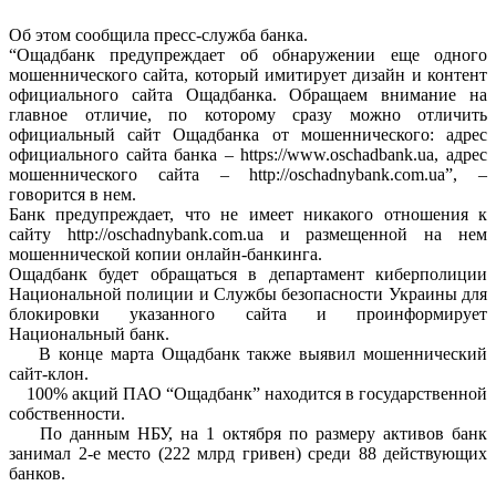
Oб этом сообщила пресс-служба банка.
“Ощадбанк предупреждает об обнаружении еще одного
мошеннического сайта, который имитирует дизайн и контент
официального сайта Ощадбанка. Обращаем внимание на
главное отличие, по которому сразу можно отличить
официальный сайт Ощадбанка от мошеннического: адрес
официального сайта банка –
https://www.oschadbank.ua, адрес
мошеннического сайта – http://oschadnybank.com.ua”, –
говорится в нем.
Банк предупреждает, что не имеет никакого отношения к
сайту http://oschadnybank.com.ua и размещенной на нем
мошеннической копии онлайн-банкинга.
Ощадбанк будет обращаться в департамент киберполиции
Национальной полиции и Службы безопасности Украины для
блокировки указанного сайта и проинформирует
Национальный банк.
В конце марта Ощадбанк также выявил мошеннический
сайт-клон.
100% акций ПАО “Ощадбанк” находится в государственной
собственности.
По данным НБУ, на 1 октября по размеру активов банк
занимал 2-е место (222 млрд гривен) среди 88 действующих
банков.