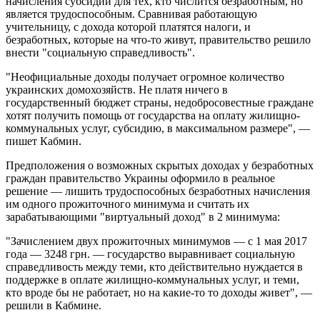
начисления субсидий для тех, кто числится безработным, но
является трудоспособным. Сравнивая работающую
учительницу, с дохода которой платятся налоги, и
безработных, которые на что-то живут, правительство решило
внести "социальную справедливость".
"Неофициальные доходы получает огромное количество
украинских домохозяйств. Не платя ничего в
государственный бюджет страны, недобросовестные граждане
хотят получить помощь от государства на оплату жилищно-
коммунальных услуг, субсидию, в максимальном размере", —
пишет Кабмин.
Предположения о возможных скрытых доходах у безработных
граждан правительство Украины оформило в реальное
решение — лишить трудоспособных безработных начисления
им одного прожиточного минимума и считать их
зарабатывающими "виртуальный доход" в 2 минимума:
"Зачислением двух прожиточных минимумов — с 1 мая 2017
года — 3248 грн. — государство выравнивает социальную
справедливость между теми, кто действительно нуждается в
поддержке в оплате жилищно-коммунальных услуг, и теми,
кто вроде бы не работает, но на какие-то то доходы живет", —
решили в Кабмине.