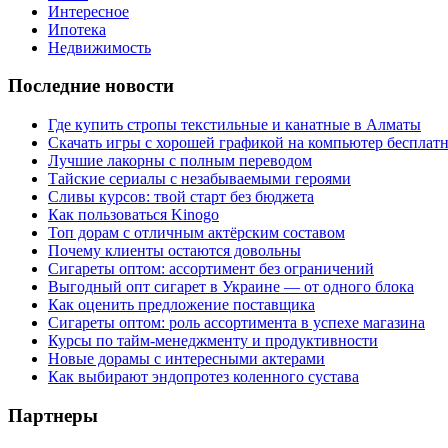
Интересное
Ипотека
Недвижимость
Последние новости
Где купить стропы текстильные и канатные в Алматы
Скачать игры с хорошей графикой на компьютер бесплатн
Лучшие лакорны с полным переводом
Тайские сериалы с незабываемыми героями
Сливы курсов: твой старт без бюджета
Как пользоваться Kinogo
Топ дорам с отличным актёрским составом
Почему клиенты остаются довольны
Сигареты оптом: ассортимент без ограничений
Выгодный опт сигарет в Украине — от одного блока
Как оценить предложение поставщика
Сигареты оптом: роль ассортимента в успехе магазина
Курсы по тайм-менеджменту и продуктивности
Новые дорамы с интересными актерами
Как выбирают эндопротез коленного сустава
Партнеры