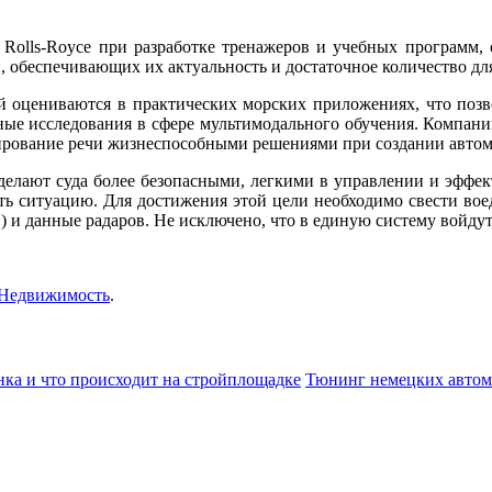
я Rolls-Royce при разработке тренажеров и учебных программ,
 обеспечивающих их актуальность и достаточное количество для
й оцениваются в практических морских приложениях, что позв
тные исследования в сфере мультимодального обучения. Компани
рирование речи жизнеспособными решениями при создании авто
делают суда более безопасными, легкими в управлении и эффек
ть ситуацию. Для достижения этой цели необходимо свести во
) и данные радаров. Не исключено, что в единую систему войду
Недвижимость
.
нка и что происходит на стройплощадке
Тюнинг немецких авто