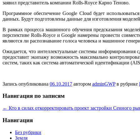
заявил представитель компании Rolls-Royce Карно Теново.
Программное обеспечение Google Cloud будет использоватьс
данных. Будут подготовлены данные для изготовления моделей,
В рамках процесса машинного обучения предсказания моделе
перспективе Rolls-Royce и Google намерены провести совмес
являются ли распознавание голоса человека и машинное гене
Ожидается, что интеллектуальные системы информирования с
предоставит экипажу возможность максимально контролирова
систем, таких как система автоматической идентификации (AIS
Запись опубликована
06.10.2017
автором
adminGWP
в рубрике
Навигация по записям
←
Кто в силах откорректировать проект застройки Сенного ры
Навигация
Без рубрики
Земля