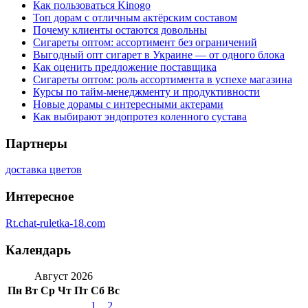
Как пользоваться Kinogo
Топ дорам с отличным актёрским составом
Почему клиенты остаются довольны
Сигареты оптом: ассортимент без ограничений
Выгодный опт сигарет в Украине — от одного блока
Как оценить предложение поставщика
Сигареты оптом: роль ассортимента в успехе магазина
Курсы по тайм-менеджменту и продуктивности
Новые дорамы с интересными актерами
Как выбирают эндопротез коленного сустава
Партнеры
доставка цветов
Интересное
Rt.chat-ruletka-18.com
Календарь
Август 2026
Пн
Вт
Ср
Чт
Пт
Сб
Вс
1
2