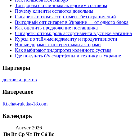
Топ дорам с отличным актёрским составом
Почему клиенты остаются довольны
Сигареты оптом: ассортимент без ограничений
Выгодный опт сигарет в Украине — от одного блока
Как оценить предложение поставщика
Сигареты оптом: роль ассортимента в успехе магазина
Курсы по тайм-менеджменту и продуктивности
Новые дорамы с интересными актерами
Как выбирают эндопротез коленного сустава
Где покупать б/у смартфоны и технику в Украине
Партнеры
доставка цветов
Интересное
Rt.chat-ruletka-18.com
Календарь
Август 2026
Пн
Вт
Ср
Чт
Пт
Сб
Вс