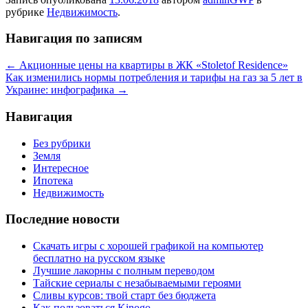
рубрике
Недвижимость
.
Навигация по записям
←
Акционные цены на квартиры в ЖК «Stoletof Residencе»
Как изменились нормы потребления и тарифы на газ за 5 лет в
Украине: инфографика
→
Навигация
Без рубрики
Земля
Интересное
Ипотека
Недвижимость
Последние новости
Скачать игры с хорошей графикой на компьютер
бесплатно на русском языке
Лучшие лакорны с полным переводом
Тайские сериалы с незабываемыми героями
Сливы курсов: твой старт без бюджета
Как пользоваться Kinogo