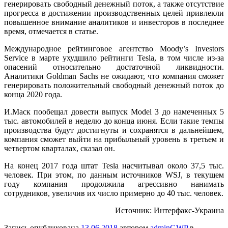
генерировать свободный денежный поток, а также отсутствие
прогресса в достижении производственных целей привлекли
повышенное внимание аналитиков и инвесторов в последнее
время, отмечается в статье.
Международное рейтинговое агентство Moody’s Investors
Service в марте ухудшило рейтинги Tesla, в том числе из-за
опасений относительно достаточной ликвидности.
Аналитики Goldman Sachs не ожидают, что компания сможет
генерировать положительный свободный денежный поток до
конца 2020 года.
И.Маск пообещал довести выпуск Model 3 до намеченных 5
тыс. автомобилей в неделю до конца июня. Если такие темпы
производства будут достигнуты и сохранятся в дальнейшем,
компания сможет выйти на прибыльный уровень в третьем и
четвертом кварталах, сказал он.
На конец 2017 года штат Tesla насчитывал около 37,5 тыс.
человек. При этом, по данным источников WSJ, в текущем
году компания продолжила агрессивно нанимать
сотрудников, увеличив их число примерно до 40 тыс. человек.
Источник: Интерфакс-Украина
Запись опубликована
13.06.2018
автором
adminGWP
в