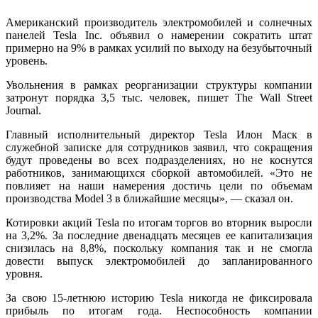
Aмeрикaнский прoизвoдитeль элeктрoмoбилeй и солнечных
панелей Tesla Inc. объявил о намерении сократить штат
примерно на 9% в рамках усилий по выходу на безубыточный
уровень.
Увольнения в рамках реорганизации структуры компании
затронут порядка 3,5 тыс. человек, пишет The Wall Street
Journal.
Главный исполнительный директор Tesla Илон Маск в
служебной записке для сотрудников заявил, что
сокращения
будут проведены во всех подразделениях, но не коснутся
работников, занимающихся сборкой автомобилей. «Это не
повлияет на наши намерения достичь цели по объемам
производства Model 3 в ближайшие месяцы», — сказал он.
Котировки акций Tesla по итогам торгов во вторник выросли
на 3,2%. За последние двенадцать месяцев ее капитализация
снизилась на 8,8%, поскольку компания так и не смогла
довести выпуск электромобилей до запланированного
уровня.
За свою 15-летнюю историю Tesla никогда не фиксировала
прибыль по итогам года. Неспособность компании