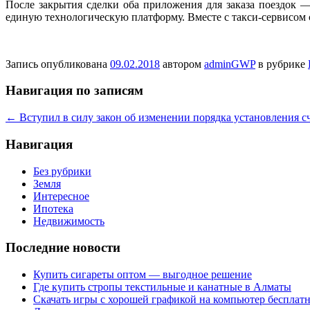
После закрытия сделки оба приложения для заказа поездок 
единую технологическую платформу. Вместе с такси-сервисом 
Запись опубликована
09.02.2018
автором
adminGWP
в рубрике
Навигация по записям
←
Вступил в силу закон об изменении порядка установления сч
Навигация
Без рубрики
Земля
Интересное
Ипотека
Недвижимость
Последние новости
Купить сигареты оптом — выгодное решение
Где купить стропы текстильные и канатные в Алматы
Скачать игры с хорошей графикой на компьютер бесплатн