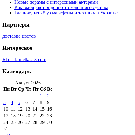
Новые дорамы с интересными актерами
Как выбирают эндопротез коленного сустава
Где покупать б/у смартфоны и технику в Украине
Партнеры
доставка цветов
Интересное
Rt.chat-ruletka-18.com
Календарь
Август 2026
Пн
Вт
Ср
Чт
Пт
Сб
Вс
1
2
3
4
5
6
7
8
9
10
11
12
13
14
15
16
17
18
19
20
21
22
23
24
25
26
27
28
29
30
31