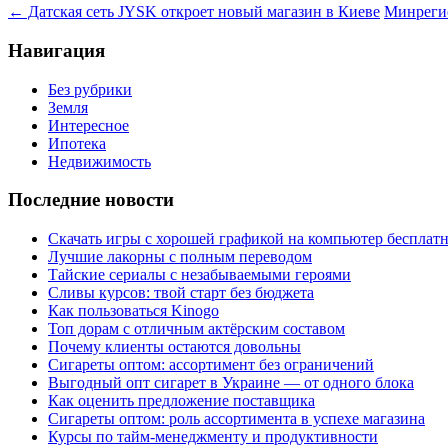
←
Датская сеть JYSK откроет новый магазин в Киеве
Минрегио
Навигация
Без рубрики
Земля
Интересное
Ипотека
Недвижимость
Последние новости
Скачать игры с хорошей графикой на компьютер бесплатн
Лучшие лакорны с полным переводом
Тайские сериалы с незабываемыми героями
Сливы курсов: твой старт без бюджета
Как пользоваться Kinogo
Топ дорам с отличным актёрским составом
Почему клиенты остаются довольны
Сигареты оптом: ассортимент без ограничений
Выгодный опт сигарет в Украине — от одного блока
Как оценить предложение поставщика
Сигареты оптом: роль ассортимента в успехе магазина
Курсы по тайм-менеджменту и продуктивности