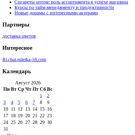
Сигареты оптом: роль ассортимента в успехе магазина
Курсы по тайм-менеджменту и продуктивности
Новые дорамы с интересными актерами
Партнеры
доставка цветов
Интересное
Rt.chat-ruletka-18.com
Календарь
Август 2026
Пн
Вт
Ср
Чт
Пт
Сб
Вс
1
2
3
4
5
6
7
8
9
10
11
12
13
14
15
16
17
18
19
20
21
22
23
24
25
26
27
28
29
30
31