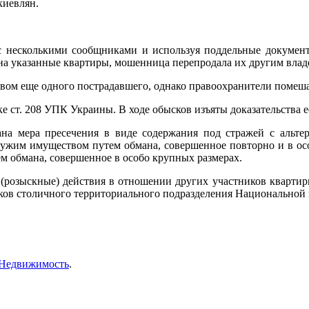
киевлян.
 с несколькими сообщниками и используя поддельные докумен
на указанные квартиры,
мошенница перепродала их другим владе
вом еще одного пострадавшего, однако правоохранители помеша
е ст. 208 УПК Украины. В ходе обысков изъяты доказательства е
на мера пресечения в виде содержания под стражей с альтер
ужим имуществом путем обмана, совершенное повторно и в особо
м обмана, совершенное в особо крупных размерах.
 (розыскные) действия в отношении других участников кварти
ков столичного территориального подразделения Национальной
Недвижимость
.