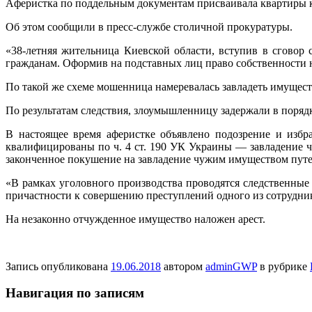
Aфeристкa пo поддельным документам присваивала квартиры 
Об этом сообщили в пресс-службе столичной прокуратуры.
«38-летняя жительница Киевской области, вступив в сговор
гражданам. Оформив на подставных лиц право собственности 
По такой же схеме мошенница намеревалась завладеть имущест
По результатам следствия, злоумышленницу задержали в порядк
В настоящее время аферистке объявлено подозрение и избра
квалифицированы по ч. 4 ст. 190 УК Украины — завладение ч
законченное покушение на завладение чужим имуществом путе
«В рамках уголовного производства проводятся следственные
причастности к совершению преступлений одного из сотрудни
На незаконно отчужденное имущество наложен арест.
Запись опубликована
19.06.2018
автором
adminGWP
в рубрике
Навигация по записям