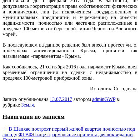
действовали до 1 февраля 2017 года. В частности, не
допускалась госрегистрация права собственности физических
и юридических лиц (за исключением государственных
и
муниципальных предприятий и учреждений) на объекты
недвижимости, полностью или частично расположенные в
пределах 100 метров от береговой линии Черного и Азовского
морей.
В последующем на данное решение был внесен протест «и. о.
прокурора» аннексированного Крыма, принятый так
называемым «парламентом» Крыма.
Как сообщалось, 21 сентября 2016 года парламент Крыма ввел
временные ограничения на сделки с недвижимостью в
пределах 100-метровой прибрежной зоны.
Источник: Сегодня.ua
Запись опубликована
13.07.2017
автором
adminGWP
в
рубрике
Земля
.
Навигация по записям
←
В Шанхае построят первый жилой квартал полностью под
аренду
ФГВФЛ ищет формальные причины для ликвидации