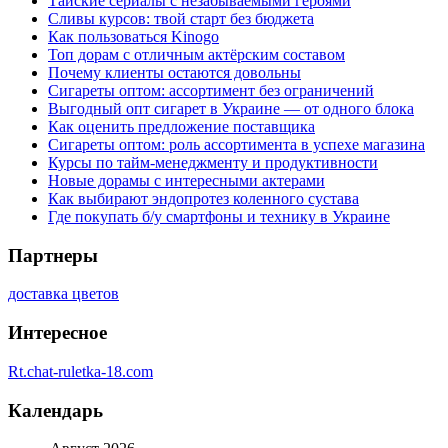
Тайские сериалы с незабываемыми героями
Сливы курсов: твой старт без бюджета
Как пользоваться Kinogo
Топ дорам с отличным актёрским составом
Почему клиенты остаются довольны
Сигареты оптом: ассортимент без ограничений
Выгодный опт сигарет в Украине — от одного блока
Как оценить предложение поставщика
Сигареты оптом: роль ассортимента в успехе магазина
Курсы по тайм-менеджменту и продуктивности
Новые дорамы с интересными актерами
Как выбирают эндопротез коленного сустава
Где покупать б/у смартфоны и технику в Украине
Партнеры
доставка цветов
Интересное
Rt.chat-ruletka-18.com
Календарь