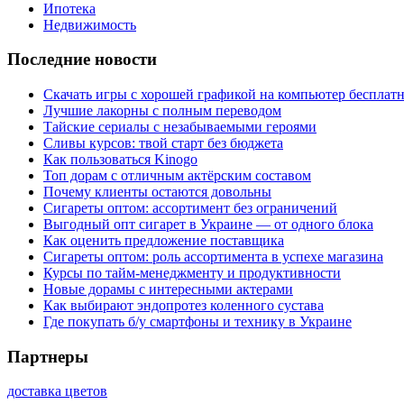
Ипотека
Недвижимость
Последние новости
Скачать игры с хорошей графикой на компьютер бесплатн
Лучшие лакорны с полным переводом
Тайские сериалы с незабываемыми героями
Сливы курсов: твой старт без бюджета
Как пользоваться Kinogo
Топ дорам с отличным актёрским составом
Почему клиенты остаются довольны
Сигареты оптом: ассортимент без ограничений
Выгодный опт сигарет в Украине — от одного блока
Как оценить предложение поставщика
Сигареты оптом: роль ассортимента в успехе магазина
Курсы по тайм-менеджменту и продуктивности
Новые дорамы с интересными актерами
Как выбирают эндопротез коленного сустава
Где покупать б/у смартфоны и технику в Украине
Партнеры
доставка цветов