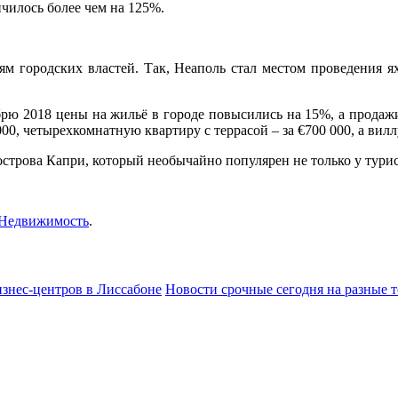
чилось более чем на 125%.
ям городских властей. Так, Неаполь стал местом проведения 
кабрю 2018 цены на жильё в городе повысились на 15%, а продаж
0, четырехкомнатную квартиру с террасой – за €700 000, а виллу
острова Капри, который необычайно популярен не только у турис
Недвижимость
.
изнес-центров в Лиссабоне
Новости срочные сегодня на разные 