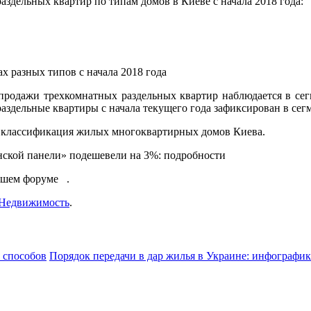
дельных квартир по типам домов в Киеве с начала 2018 года:
х разных типов с начала 2018 года
продажи трехкомнатных раздельных квартир наблюдается в се
аздельные квартиры с начала текущего года зафиксирован в сег
е классификация жилых многоквартирных домов Киева.
инской панели» подешевели на 3%: подробности
ашем форуме .
Недвижимость
.
9 способов
Порядок передачи в дар жилья в Украине: инфографи