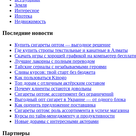
Земля
Интересное
Ипотека
Недвижимость
Последние новости
Купить сигареты оптом — выгодное решение
Где купить стропы текстильные и канатные в Алматы
Скачать игры с хорошей графикой на компьютер бесплатн
Лучшие лакорны с полным переводом
Тайские сериалы с незабываемыми героями
Сливы курсов: твой старт без бюджета
Как пользоваться Kinogo
Топ дорам с отличным актёрским составом
Почему клиенты остаются довольны
Сигареты оптом: ассортимент без ограничений
Выгодный опт сигарет в Украине — от одного блока
Как оценить предложение поставщика
Сигареты оптом: роль ассортимента в успехе магазина
Курсы по тайм-менеджменту и продуктивности
Новые дорамы с интересными актерами
Партнеры