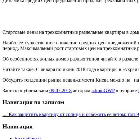
Динамика средних цен предложений продажи трехкомнатных раз
Стартовые цены на трехкомнатные раздельные квартиры в дома
Наиболее существенное снижение средних цен предложений 
период. Максимальный рост стартовых цен на трехкомнатные р
Об особенностях жилых домов разных типов читайте в раздел
Читайте также: С января по июнь 2018 года квартиры в «укра
Обсудить тенденции рынка недвижимости Киева можно на н
Запись опубликована
09.07.2018
автором
adminGWP
в рубрике
Навигация по записям
←
Как защитить квартиру от солнца и освежить ее летом: топ-
Навигация
Без рубрики