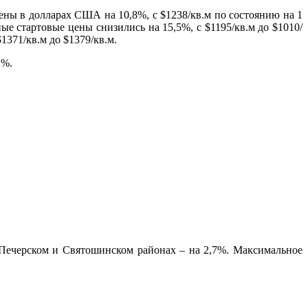
ены в долларах США на 10,8%, с $1238/кв.м по состоянию на 1
ые стартовые цены снизились на 15,5%, с $1195/кв.м до $1010/
371/кв.м до $1379/кв.м.
2%.
 Печерском и Святошинском районах – на 2,7%. Максимальное