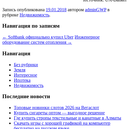
Запись опубликована
19.01.2018
автором
adminGWP
в
рубрике
Недвижимость
.
Навигация по записям
←
Softbank официально купил Uber
Инженерное
оборудование систем отопления
→
Навигация
Без рубрики
Земля
Интересное
Ипотека
Недвижимость
Последние новости
Топовые новинки слотов 2026 на Вегаслот
Купить сигареты оптом — выгодное решение
Где купить стропы текстильные и канатные в Алматы
Скачать игры с хорошей графикой на компьютер
бесплатно на русском языке