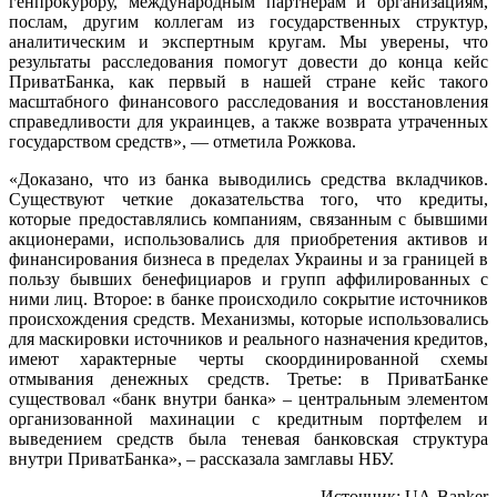
генпрокурору, международным партнерам и организациям,
послам, другим коллегам из государственных структур,
аналитическим и экспертным
кругам. Мы уверены, что
результаты расследования помогут довести до конца кейс
ПриватБанка, как первый в нашей стране кейс такого
масштабного финансового расследования и восстановления
справедливости для украинцев, а также возврата утраченных
государством средств», — отметила Рожкова.
«Доказано, что из банка выводились средства вкладчиков.
Существуют четкие доказательства того, что кредиты,
которые предоставлялись компаниям, связанным с бывшими
акционерами, использовались для приобретения активов и
финансирования бизнеса в пределах Украины и за границей в
пользу бывших бенефициаров и групп аффилированных с
ними лиц. Второе: в банке происходило сокрытие источников
происхождения средств. Механизмы, которые использовались
для маскировки источников и реального назначения кредитов,
имеют характерные черты скоординированной схемы
отмывания денежных средств. Третье: в ПриватБанке
существовал «банк внутри банка» – центральным элементом
организованной махинации с кредитным портфелем и
выведением средств была теневая банковская структура
внутри ПриватБанка», – рассказала замглавы НБУ.
Источник: UA-Banker