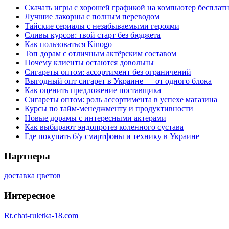
Скачать игры с хорошей графикой на компьютер бесплатн
Лучшие лакорны с полным переводом
Тайские сериалы с незабываемыми героями
Сливы курсов: твой старт без бюджета
Как пользоваться Kinogo
Топ дорам с отличным актёрским составом
Почему клиенты остаются довольны
Сигареты оптом: ассортимент без ограничений
Выгодный опт сигарет в Украине — от одного блока
Как оценить предложение поставщика
Сигареты оптом: роль ассортимента в успехе магазина
Курсы по тайм-менеджменту и продуктивности
Новые дорамы с интересными актерами
Как выбирают эндопротез коленного сустава
Где покупать б/у смартфоны и технику в Украине
Партнеры
доставка цветов
Интересное
Rt.chat-ruletka-18.com