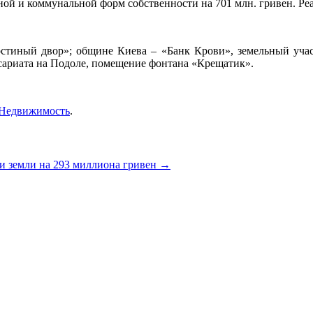
ной и коммунальной форм собственности на 701 млн. гривен. Ре
остиный двор»; общине Киева – «Банк Крови», земельный уча
сариата на Подоле, помещение фонтана «Крещатик».
Недвижимость
.
и земли на 293 миллиона гривен
→