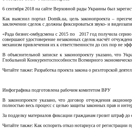
6 сентября 2018 на сайте Верховной рады Украины был зареги
Как выяснил портал Domik.ua, цель законопроекта – пресеч
заключении сделок с должны фиксироваться звуко- и видеоза
«Рада бизнес-омбудсмена с 2015 по 2017 год получила серию ж
совершают удостоверение незаконных сделок насчёт отчуждени
механизм привлечения их к ответственности до сих пор не эфф
В объяснительной записке к законопроекту указано, что Ук
Глобальной Конкурентоспособности Всемирного экономическо
Читайте также: Разработка проекта закона о риэлторской деяте
Инфографика подготовлена рабочим комитетом ВРУ
В законопроекте указано, что договор отчуждения акционе
полностью весь процесс с целью защиты законных прав и инте
За подделку материалов фиксации гражданам грозит штраф до 
Читайте также: Как оспорить отказ нотариуса от регистрации