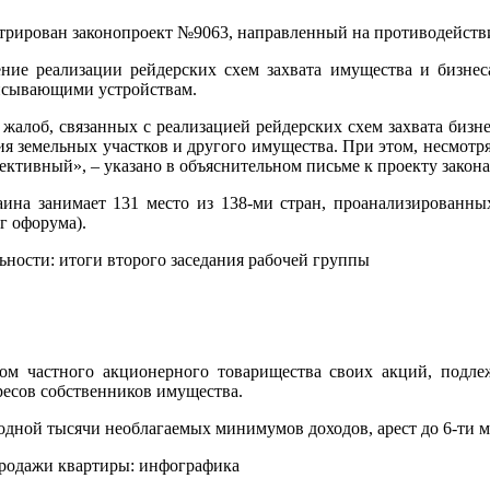
стрирован законопроект №9063, направленный на противодействи
ение реализации рейдерских схем захвата имущества и бизнес
писывающими устройствам.
алоб, связанных с реализацией рейдерских схем захвата бизнес
я земельных участков и другого имущества. При этом, несмотр
ективный», – указано в объяснительном письме к проекту закон
раина занимает 131 место из 138-ми стран, проанализированны
г офорума).
льности: итоги второго заседания рабочей группы
ром частного акционерного товарищества своих акций, подл
ресов собственников имущества.
одной тысячи необлагаемых минимумов доходов, арест до 6-ти м
 продажи квартиры: инфографика