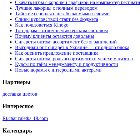
Скачать игры с хорошей графикой на компьютер бесплатн
Лучшие лакорны с полным переводом
Тайские сериалы с незабываемыми героями
Сливы курсов: твой старт без бюджета
Как пользоваться Kinogo
Топ дорам с отличным актёрским составом
Почему клиенты остаются довольны
Сигареты оптом: ассортимент без ограничений
Выгодный опт сигарет в Украине — от одного блока
Как оценить предложение поставщика
Сигареты оптом: роль ассортимента в успехе магазина
Курсы по тайм-менеджменту и продуктивности
Новые дорамы с интересными актерами
Партнеры
доставка цветов
Интересное
Rt.chat-ruletka-18.com
Календарь