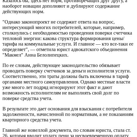
Казалось бы, здесь нет норм,
противоречащих друг другу, а
наоборот новации дополняют и дублируют содержание
действующих норм.
"Однако законопроект не содержит ответа на вопрос,
интересующий многих потребителей, которые, например,
столкнулись с необходимостью проведения поверки счетчика
тепловой энергии: какова структура формирования цены/
тарифа на коммунальные услуги. И главное — кто все-таки ее
определяет", — отметила юрист адвокатского объединения
"Макмел" Анна Белолипецких.
По ее словам, действующее законодательство обязывает
проводить поверку счетчиков за деньги исполнителя услуги.
Соответственно, эти траты должны быть включены в тариф
органами местного самоуправления. Однако местные власти
уже много лет подряд игнорируют этот факт и дают
возможность исполнителям не выполнять свой долг по
поверке средства учета.
В результате это дает основания для взыскания с потребителя
задолженности, начисленной по нормативам, а не показаниям
квартирного средства учета.
Главной же новеллой документа, по словам юриста, стала ст.
26, которая вводит уплату пени за несвоевременную оплату