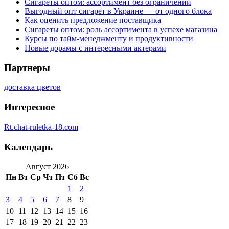
Сигареты оптом: ассортимент без ограничений
Выгодный опт сигарет в Украине — от одного блока
Как оценить предложение поставщика
Сигареты оптом: роль ассортимента в успехе магазина
Курсы по тайм-менеджменту и продуктивности
Новые дорамы с интересными актерами
Партнеры
доставка цветов
Интересное
Rt.chat-ruletka-18.com
Календарь
Август 2026
Пн
Вт
Ср
Чт
Пт
Сб
Вс
1
2
3
4
5
6
7
8
9
10
11
12
13
14
15
16
17
18
19
20
21
22
23