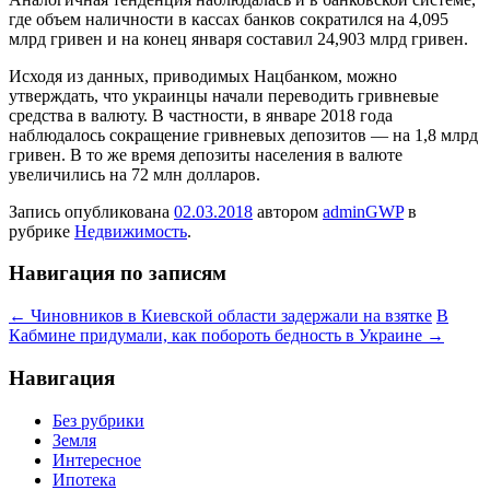
где объем наличности в кассах банков сократился
на 4,095
млрд гривен и на конец января составил 24,903 млрд гривен.
Исходя из данных, приводимых Нацбанком, можно
утверждать, что украинцы начали переводить гривневые
средства в валюту. В частности, в январе 2018 года
наблюдалось сокращение гривневых депозитов — на 1,8 млрд
гривен. В то же время депозиты населения в валюте
увеличились на 72 млн долларов.
Запись опубликована
02.03.2018
автором
adminGWP
в
рубрике
Недвижимость
.
Навигация по записям
←
Чиновников в Киевской области задержали на взятке
В
Кабмине придумали, как побороть бедность в Украине
→
Навигация
Без рубрики
Земля
Интересное
Ипотека