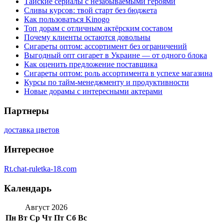
Тайские сериалы с незабываемыми героями
Сливы курсов: твой старт без бюджета
Как пользоваться Kinogo
Топ дорам с отличным актёрским составом
Почему клиенты остаются довольны
Сигареты оптом: ассортимент без ограничений
Выгодный опт сигарет в Украине — от одного блока
Как оценить предложение поставщика
Сигареты оптом: роль ассортимента в успехе магазина
Курсы по тайм-менеджменту и продуктивности
Новые дорамы с интересными актерами
Партнеры
доставка цветов
Интересное
Rt.chat-ruletka-18.com
Календарь
Август 2026
Пн
Вт
Ср
Чт
Пт
Сб
Вс