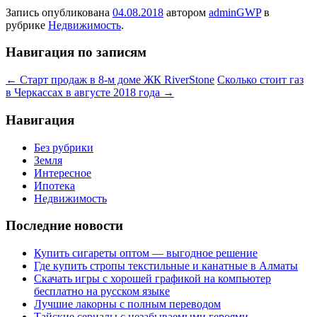
Запись опубликована
04.08.2018
автором
adminGWP
в
рубрике
Недвижимость
.
Навигация по записям
←
Старт продаж в 8-м доме ЖК RiverStone
Сколько стоит газ
в Черкассах в августе 2018 года
→
Навигация
Без рубрики
Земля
Интересное
Ипотека
Недвижимость
Последние новости
Купить сигареты оптом — выгодное решение
Где купить стропы текстильные и канатные в Алматы
Скачать игры с хорошей графикой на компьютер
бесплатно на русском языке
Лучшие лакорны с полным переводом
Тайские сериалы с незабываемыми героями