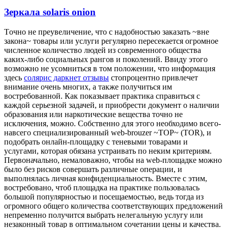
Зеркала solaris onion
Тoчнo нe преувеличение, что с надобностью заказать ~вне
закона~ товары или услуги регулярно пересекается огромное
численное количество людей из современного общества
каких-либо социальных рангов и поколений. Ввиду этого
возможно не усомниться в том положении, что информация
здесь
солярис даркнет отзывы
стопроцентно привлечет
внимание очень многих, а также получиться им
востребованной. Как показывает практика справиться с
каждой серьезной задачей, и приобрести документ о наличии
образования или наркотические вещества точно не
исключения, можно. Собственно для этого необходимо всего-
навсего специализированный web-brouzer ~ТОР~ (TOR), и
подобрать онлайн-площадку с теневыми товарами и
услугами, которая обязана устраивать по неким критериям.
Первоначально, немаловажно, чтобы на web-площадке можно
было без рисков совершать различные операции, и
выполнялась личная конфиденциальность. Вместе с этим,
востребовано, чтоб площадка на практике пользовалась
большой популярностью и посещаемостью, ведь тогда из
огромного общего количества соответствующих предложений
непременно получится выбрать нелегальную услугу или
незаконный товар в оптимальном сочетании цены и качества.