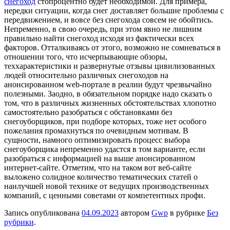
снегоход
стопроцентно будет необходимой. Для примера,
нередки ситуации, когда снег доставляет большие проблемы с
передвижением, и вовсе без снегохода совсем не обойтись.
Непременно, в свою очередь, при этом явно не лишним
правильно найти снегоход исходя из фактически всех
факторов. Отталкиваясь от этого, возможно не сомневаться в
отношении того, что исчерпывающие обзоры,
теххарактеристики и развернутые отзывы цивилизованных
людей относительно различных снегоходов на
анонсированном web-портале в реалии будут чрезвычайно
полезными. Заодно, в обязательном порядке надо сказать о
том, что в различных жизненных обстоятельствах хлопотно
самостоятельно разобраться с обстановками без
снегоуборщиков, при подборе которых, тоже нет особого
пожелания промахнуться по очевидным мотивам. В
сущности, намного оптимизировать процесс выбора
снегоуборщика непременно удастся в том варианте, если
разобраться с информацией на выше анонсированном
интернет-сайте. Отметим, что на таком вот веб-сайте
выложено солидное количество тематических статей о
наилучшей новой технике от ведущих производственных
компаний, с ценными советами от компетентных профи.
Запись опубликована
04.09.2023
автором
Gwp
в рубрике
Без
рубрики
.