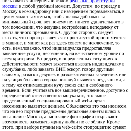
пользоваться интернет-порталом
реальные проститутки
москвы
в любой удобный момент. Допустим, по приезду в
Москву в командировку или с намерением поразвлекаться, в
целом может захотеться, чтобы шлюха добралась за
минимальный срок, вот почему нет ничего удивительного в
том положении, что девушка востребована неподалеку от
места личного пребывания. С другой стороны, следует
сказать, что порою развлечься с проституткой просто хочется
в машине, и минет как раз здесь совсем не исключение, то
есть, немаловажно, чтоб индивидуалка предоставляла
заявленные услуги, несомненно, на качественном уровне по
всем критериям. В придачу, в определенных ситуациях в
действительности может захотеться вызвать индивидуалку в
сауну/баню, либо заказать ВИП эскорт, говоря другими
словами, розыски девушек в развлекательных заведениях или
на улицах большого города пожалуй выявятся неудачными, а
к тому же отнимающими кучу своих сил и свободного
времени. Если учитывать все вышеперечисленное, доступно с
определенной ответственностью указать, что выше
представленный специализированный web-портал
несомненно выявится ценным. Объясняется это тем нюансом,
что на веб-портале предложены детальные анкеты шлюх в
мегаполисе Москва, а настоящие фотографии открывают
возможность разыскать жрицу любви по ее облику. Кроме
этого, при выборе путаны на web-сайте стопроцентно сумеет