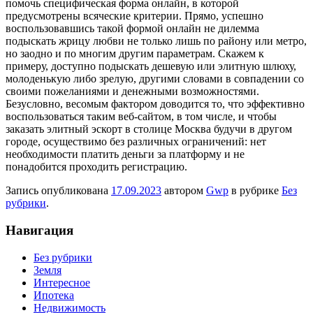
помочь специфическая форма онлайн, в которой
предусмотрены всяческие критерии. Прямо, успешно
воспользовавшись такой формой онлайн не дилемма
подыскать жрицу любви не только лишь по району или метро,
но заодно и по многим другим параметрам. Скажем к
примеру, доступно подыскать дешевую или элитную шлюху,
молоденькую либо зрелую, другими словами в совпадении со
своими пожеланиями и денежными возможностями.
Безусловно, весомым фактором доводится то, что эффективно
воспользоваться таким веб-сайтом, в том числе, и чтобы
заказать элитный эскорт в столице Москва будучи в другом
городе, осуществимо без различных ограничений: нет
необходимости платить деньги за платформу и не
понадобится проходить регистрацию.
Запись опубликована
17.09.2023
автором
Gwp
в рубрике
Без
рубрики
.
Навигация
Без рубрики
Земля
Интересное
Ипотека
Недвижимость