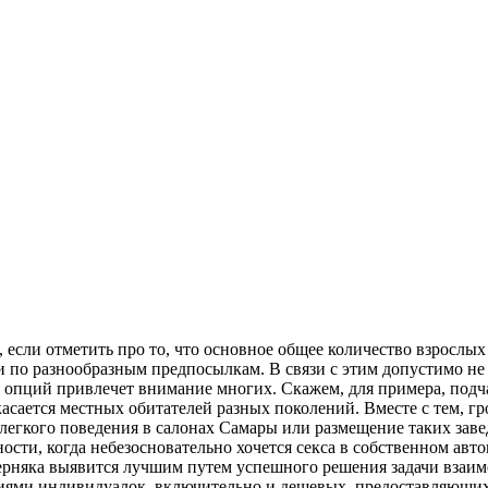
 если отметить про то, что основное общее количество взрослы
и по разнообразным предпосылкам. В связи с этим допустимо не
пций привлечет внимание многих. Скажем, для примера, подчас 
касается местных обитателей разных поколений. Вместе с тем, гр
егкого поведения в салонах Самары или размещение таких заведе
ости, когда небезосновательно хочется секса в собственном авт
ерняка выявится лучшим путем успешного решения задачи взаим
фиями индивидуалок, включительно и дешевых, предоставляющих 