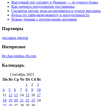
Выгодный опт сигарет в Украине — от одного блока
Как оценить предложение поставщика
Сигареты оптом: роль ассортимента в успехе магазина
Курсы по тайм-менеджменту и продуктивности
Новые дорамы с интересными актерами
Партнеры
доставка цветов
Интересное
Rt.chat-ruletka-18.com
Календарь
Сентябрь 2023
Пн
Вт
Ср
Чт
Пт
Сб
Вс
1
2
3
4
5
6
7
8
9
10
11
12
13
14
15
16
17
18
19
20
21
22
23
24
25
26
27
28
29
30