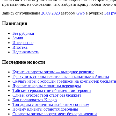
прагматично, на основании чего выбрать жрицу любви точно н
Запись опубликована
26.09.2023
автором
Gwp
в рубрике
Без р
Навигация
Без рубрики
Земля
Интересное
Ипотека
Недвижимость
Последние новости
Купить сигареты оптом — выгодное решение
Где купить стропы текстильные и канатные в Алматы
Скачать игры с хорошей графикой на компьютер бесплатн
Лучшие лакорны с полным переводом
Тайские сериалы с незабываемыми героями
Сливы курсов: твой старт без бюджета
Как пользоваться Kinogo
Топ дорам с отличным актёрским составом
Почему клиенты остаются довольны
Сигареты оптом: ассортимент без ограничений