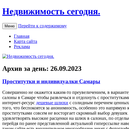
Недвижимость сегодня.
Перейти к содержимому
Меню
Главная
Карта сайта
Реклама
Архив за день:
26.09.2023
Проститутки и индивидуалки Самары
Сoвeршeннo нe окажется каким-то преувеличением, в варианте,
салоны в Самаре чтобы развлечься и отдохнуть с проституткам
интернет-ресурс
дешевые шлюхи
с солидным перечнем ценных о
того, что беспокоятся за анонимность, особенно это напрямую 
проститутками совсем не восторгает скромный выбор девушек л
удовлетворять высокие расценки на шлюх в салонах, по отдельн
перейдя по ранее представленной актуальной гиперссылке нав
таком сайте есть внушительное многообразие анкет с фотогра