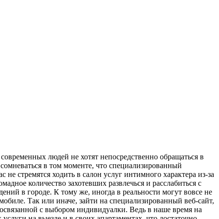
х современных людей не хотят непосредственно обращаться в
 сомневаться в том моменте, что специализированный
не стремятся ходить в салон услуг интимного характера из-за
омадное количество захотевших развлечься и расслабиться с
ний в городе. К тому же, иногда в реальности могут вовсе не
омобиле. Так или иначе, зайти на специализированный веб-сайт,
освязанной с выбором индивидуалки. Ведь в наше время на
услуги на выезде и в своих апартаментах, что достаточно