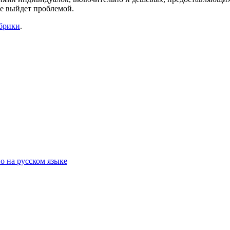
е выйдет проблемой.
убрики
.
о на русском языке