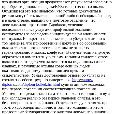
что данная организация предоставляет услуги всем абсолютно
приобрести диплом колледжа/ВУЗа или аттестат со школы.
Объясняется это тем нюансом, что готовые документы в
реалии могут быть высланы в какой-либо необходимый город
в нашей стране, напрямую в почтовое отделение, что
довольно-таки практично. Вдобавок, успешно
воспользовавшись услугами профильной компании
беспокоиться за соблюдение индивидуальной анонимности
нет нужды. Конкретно как элементарно убедиться лично в
том моменте, что приобретенный документ об образовании
выявится отличного качества и с ним не окажется
гарантированно никаких конфузов? В случае, если напрямую
обратиться в компетентную фирму, то таким свидетельством
является то, что документы делаются на подлинных гознак
бланках, и различные отзывы современных людей
оказываются данному положению дел прямым
свидетельством. Узнать достоверные отзывы об услугах не
составит особого труда по гиперссылке
https://aurus-
diploms.com/diplom-kolledzha.html
купить диплом колледжа
при первом появлении соответствующего пожелания.
Укажем, что сделать заказ на аттестат школы или диплом вуза
или колледжа реально без первоначальной оплаты, а это,
безоговорочно, важный плюс. Отдельно следует заявить про
то, что удостовериться лично в том, что компания в итоге
предоставит безукоризненного качества документ о наличии