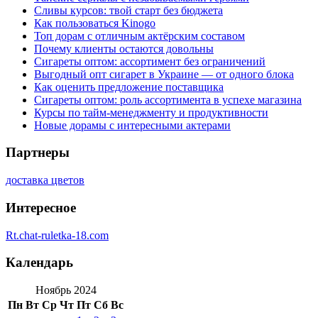
Сливы курсов: твой старт без бюджета
Как пользоваться Kinogo
Топ дорам с отличным актёрским составом
Почему клиенты остаются довольны
Сигареты оптом: ассортимент без ограничений
Выгодный опт сигарет в Украине — от одного блока
Как оценить предложение поставщика
Сигареты оптом: роль ассортимента в успехе магазина
Курсы по тайм-менеджменту и продуктивности
Новые дорамы с интересными актерами
Партнеры
доставка цветов
Интересное
Rt.chat-ruletka-18.com
Календарь
Ноябрь 2024
Пн
Вт
Ср
Чт
Пт
Сб
Вс