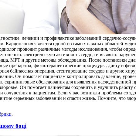
гностике, лечении и профилактике заболеваний сердечно-сосуди
ем. Кардиология является одной из самых важных областей меди
рдиолог проводит различные методы исследования, чтобы опреде
ет оценить электрическую активность сердца и выявить нарушен
дца, МРТ и другие методы обследования. После постановки ди
нные препараты, физиотерапевтические процедуры, диету и физ
рная байпассная операция, стентирование сосудов и другие хир
ваний. Он помогает пациентам контролировать давление, уровень
ть скрининговые обследования для выявления наследственной 
здоровье. Он помогает пациентам сохранить и улучшить работу с
 сочувствия к пациентам. Если у вас возникли проблемы со здор
итие серьезных заболеваний и спасти жизнь. Помните, что здоро
брики
.
ашому боці