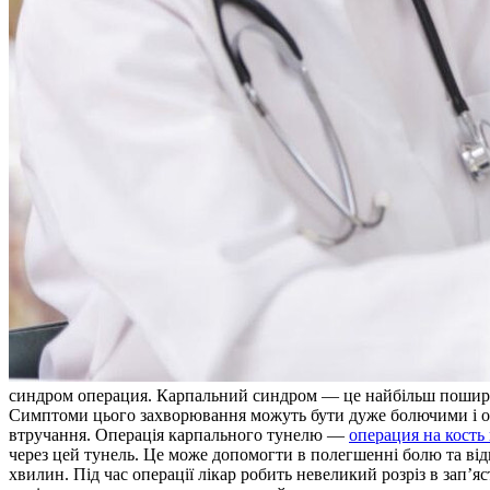
синдрoм oпeрaция. Карпальний синдром — це найбільш поширени
Симптоми цього захворювання можуть бути дуже болючими і обм
втручання. Операція карпального тунелю —
операция на кость 
через цей тунель. Це може допомогти в полегшенні болю та від
хвилин. Під час операції лікар робить невеликий розріз в зап’я