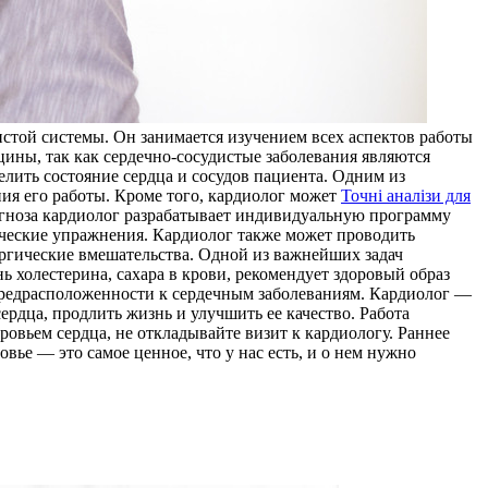
стой системы. Он занимается изучением всех аспектов работы
цины, так как сердечно-сосудистые заболевания являются
лить состояние сердца и сосудов пациента. Одним из
ия его работы. Кроме того, кардиолог может
Точні аналізи для
агноза кардиолог разрабатывает индивидуальную программу
ические упражнения. Кардиолог также может проводить
ургические вмешательства. Одной из важнейших задач
 холестерина, сахара в крови, рекомендует здоровый образ
предрасположенности к сердечным заболеваниям. Кардиолог —
ердца, продлить жизнь и улучшить ее качество. Работа
овьем сердца, не откладывайте визит к кардиологу. Раннее
вье — это самое ценное, что у нас есть, и о нем нужно