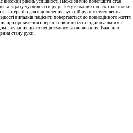
ає високий рівень успішності і може значно полегшити стан
ви та втрату чутливості в руці. Тому важливо під час підготовки
и фізіотерапію для відновлення функцій руки та зменшення
льшості випадків пацієнти повертаються до повноцінного життя
ня про проведення операції повинно бути індивідуальним і
одом лікування цього неприємного захворювання. Важливо
щення стану руки.