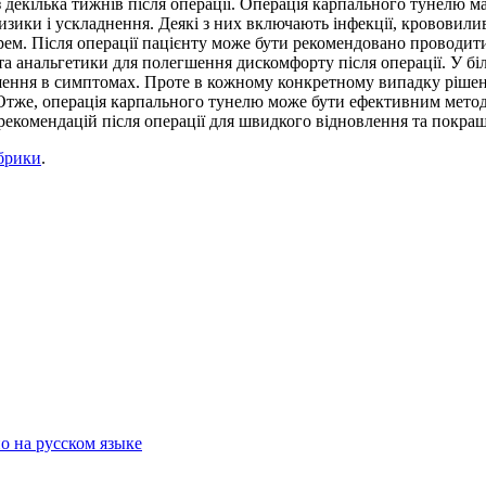
декілька тижнів після операції. Операція карпального тунелю м
 ризики і ускладнення. Деякі з них включають інфекції, крововили
арем. Після операції пацієнту може бути рекомендовано проводит
та анальгетики для полегшення дискомфорту після операції. У бі
гшення в симптомах. Проте в кожному конкретному випадку рішен
. Отже, операція карпального тунелю може бути ефективним мет
х рекомендацій після операції для швидкого відновлення та покра
брики
.
о на русском языке