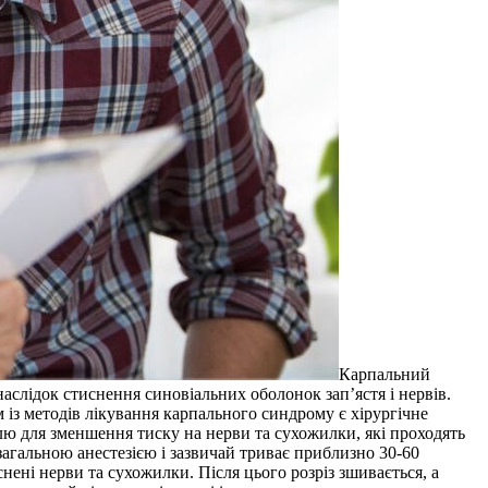
Кaрпaльний
лідок стиснення синовіальних оболонок зап’ястя і нервів.
з методів лікування карпального синдрому є хірургічне
елю для зменшення тиску на нерви та сухожилки, які проходять
агальною анестезією і зазвичай триває приблизно 30-60
снені нерви та сухожилки. Після цього розріз зшивається, а