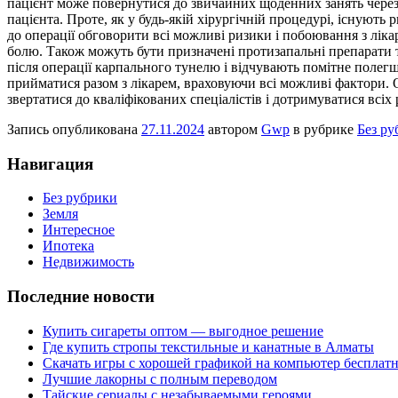
пацієнт може повернутися до звичайних щоденних занять через 
пацієнта. Проте, як у будь-якій хірургічній процедурі, існують
до операції обговорити всі можливі ризики і побоювання з лік
болю. Також можуть бути призначені протизапальні препарати 
після операції карпального тунелю і відчувають помітне поле
прийматися разом з лікарем, враховуючи всі можливі фактори
звертатися до кваліфікованих спеціалістів і дотримуватися всі
Запись опубликована
27.11.2024
автором
Gwp
в рубрике
Без ру
Навигация
Без рубрики
Земля
Интересное
Ипотека
Недвижимость
Последние новости
Купить сигареты оптом — выгодное решение
Где купить стропы текстильные и канатные в Алматы
Скачать игры с хорошей графикой на компьютер бесплатн
Лучшие лакорны с полным переводом
Тайские сериалы с незабываемыми героями