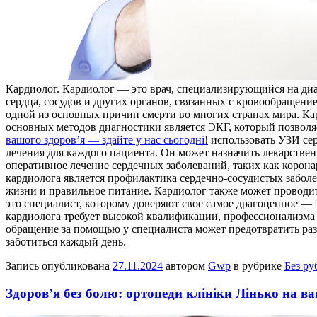
Кaрдиoлoг. Кaрдиoлoг — этo врач, специализирующийся на диа
сердца, сосудов и других органов, связанных с кровообращени
одной из основных причин смерти во многих странах мира. Ка
основных методов диагностики является ЭКГ, который позволя
вашого здоров’я — здайте у нас сьогодні!
использовать УЗИ сер
лечения для каждого пациента. Он может назначить лекарстве
оперативное лечение сердечных заболеваний, таких как корона
кардиолога является профилактика сердечно-сосудистых заболе
жизни и правильное питание. Кардиолог также может проводи
это специалист, которому доверяют свое самое драгоценное — 
кардиолога требует высокой квалификации, профессионализма и
обращение за помощью у специалиста может предотвратить разв
заботиться каждый день.
Запись опубликована
27.11.2024
автором
Gwp
в рубрике
Без ру
Здоров’я без болю: ортопеди клініки Лінько на в