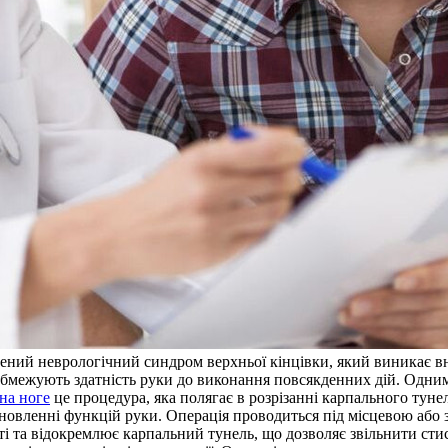
й неврологічний синдром верхньої кінцівки, який виникає внас
ежують здатність руки до виконання повсякденних дій. Одним і
на ноге
це процедура, яка полягає в розрізанні карпального тун
новленні функцій руки. Операція проводиться під місцевою або з
сті та відокремлює карпальний тунель, що дозволяє звільнити сти