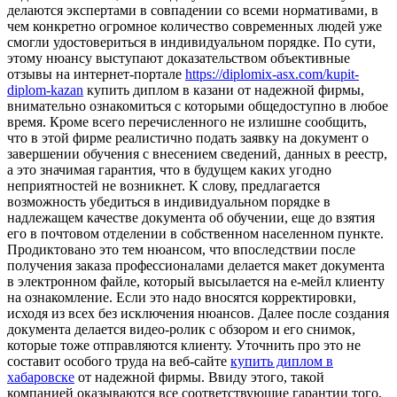
делаются экспертами в совпадении со всеми нормативами, в
чем конкретно огромное количество современных людей уже
смогли удостовериться в индивидуальном порядке. По сути,
этому нюансу выступают доказательством объективные
отзывы на интернет-портале
https://diplomix-asx.com/kupit-
diplom-kazan
купить диплом в казани от надежной фирмы,
внимательно ознакомиться с которыми общедоступно в любое
время. Кроме всего перечисленного не излишне сообщить,
что в этой фирме реалистично подать заявку на документ о
завершении обучения с внесением сведений, данных в реестр,
а это значимая гарантия, что в будущем каких угодно
неприятностей не возникнет. К слову, предлагается
возможность убедиться в индивидуальном порядке в
надлежащем качестве документа об обучении, еще до взятия
его в почтовом отделении в собственном населенном пункте.
Продиктовано это тем нюансом, что впоследствии после
получения заказа профессионалами делается макет документа
в электронном файле, который высылается на е-мейл клиенту
на ознакомление. Если это надо вносятся корректировки,
исходя из всех без исключения нюансов. Далее после создания
документа делается видео-ролик с обзором и его снимок,
которые тоже отправляются клиенту. Уточнить про это не
составит особого труда на веб-сайте
купить диплом в
хабаровске
от надежной фирмы. Ввиду этого, такой
компанией оказываются все соответствующие гарантии того,