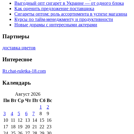
Выгодный опт сигарет в Украине — от одного блока
Как оценить предложение поставщика
Сигареты оптом: роль ассортимента в успехе магазина
Курсы по тайм-менеджменту и продуктивности
Новые дорамы с интересными актерами
Партнеры
доставка цветов
Интересное
Rt.chat-ruletka-18.com
Календарь
Август 2026
Пн
Вт
Ср
Чт
Пт
Сб
Вс
1
2
3
4
5
6
7
8
9
10
11
12
13
14
15
16
17
18
19
20
21
22
23
24
25
26
27
28
29
30