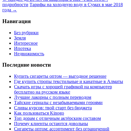
подробности
Тарифы на холодную воду в Сумах в мае 2018
года
→
Навигация
Без рубрики
Земля
Интересное
Ипотека
Недвижимость
Последние новости
Купить сигареты оптом — выгодное решение
Где купить стропы текстильные и канатные в Алматы
Скачать игры с хорошей графикой на компьютер
бесплатно на русском языке
Лучшие лакорны с полным переводом
Тайские сериалы с незабываемыми героями
Сливы курсов: твой старт без бюджета
Как пользоваться Kinogo
Топ дорам с отличным актёрским составом
Почему клиенты остаются довольны
Сигареты оптом: ассортимент без ограничений