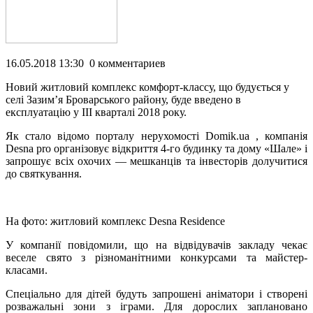
16.05.2018 13:30 0 комментариев
Новий житловий комплекс комфорт-классу, що будується у
селі Зазимʼя Броварського району, буде введено в
експлуатацію у III кварталі 2018 року.
Як стало відомо порталу нерухомості Domik.ua , компанія
Desna pro організовує відкриття 4-го будинку та дому «Шале» і
запрошує всіх охочих —
мешканців та інвесторів долучитися
до святкування.
На фото: житловий комплекс Desna Residence
У компанії повідомили, що на відвідувачів закладу чекає
веселе свято з різноманітними конкурсами та майстер-
класами.
Спеціально для дітей будуть запрошені аніматори і створені
розважальні зони з іграми. Для дорослих заплановано