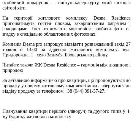
особливий подарунок — виступ кавер-гурту, який виконає
світові хіти.
На території житлового комплексу Desna Residence
пригощатимуть гостей пловом, закарпатським баграчем і
солодощами. Гості отримають можливість зробити фото на
згадку в спеціально облаштованих фотозонах.
Компанія Desna pro запрошує відвідати розважальний захід 27
травня о 13:00 за адресою житлового комплексу: вул.
Придорожна, 1 , село Зазим’я, Броварського району.
Читайте також: ЖК Desna Residence – гармонія між людиною і
природою
За детальною інформацією про квартири, що пропонуються до
продажу у новому житловому комплексі можна звернутися до
відділу продажу за телефоном +38 (044) 391-37-27.
Планування квартири першого (ліворуч) та другого типів у 4-
му будинку житлового комплексу