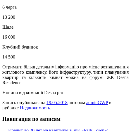
6 черга
13 200
Шале
16 000
Клубний будинок
14 500
Отримати більш детальну інформацію про місце розташування
житлового комплексу, його інфраструктуру, типи планування
квартир та кількість кімнат можна на форумі ЖК Desna
Residence.
Новина від компанії Desna pro
Запись опубликована
19.05.2018
автором
adminGWP
в
рубрике
Недвижимость
.
Навигация по записям
←
Кредит до 20 лет на квартиры в ЖК «Park Town»: